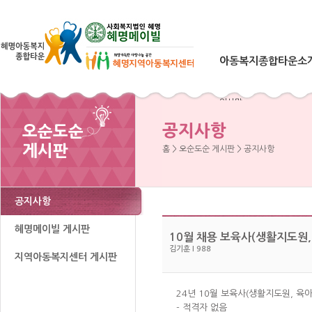
아동복지종합타운소
인사말
아동복지타운이란
공지사항
오순도순
운영철학 & 연혁
게시판
홈 > 오순도순 게시판 > 공지사항
시설현황
오시는 길
공지사항
혜명메이빌 게시판
10월 채용 보육사(생활지도원
김기훈 I 988
지역아동복지센터 게시판
24년 10월 보육사(생활지도원, 
- 적격자 없음